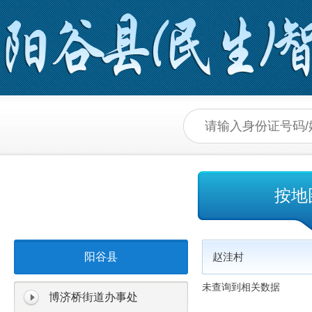
按地
阳谷县
赵洼村
未查询到相关数据
博济桥街道办事处