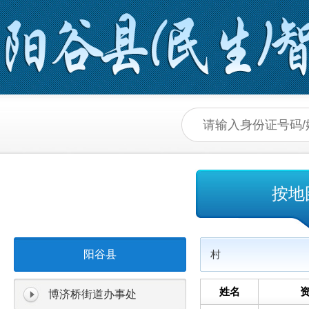
按地
阳谷县
村
姓名
博济桥街道办事处