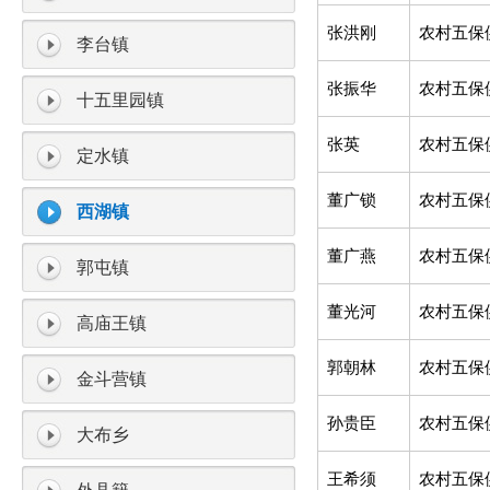
张洪刚
农村五保
李台镇
张振华
农村五保
十五里园镇
张英
农村五保
定水镇
董广锁
农村五保
西湖镇
董广燕
农村五保
郭屯镇
董光河
农村五保
高庙王镇
郭朝林
农村五保
金斗营镇
孙贵臣
农村五保
大布乡
王希须
农村五保