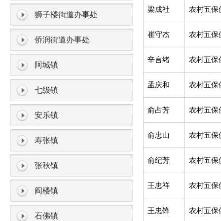
梁成社
农村五保
狮子楼街道办事处
崔守杰
农村五保
侨润街道办事处
辛言绪
农村五保
阿城镇
孟庆和
农村五保
七级镇
俞占芳
农村五保
安乐镇
俞忠山
农村五保
寿张镇
俞纪芳
农村五保
张秋镇
王忠祥
农村五保
阎楼镇
王忠锋
农村五保
石佛镇