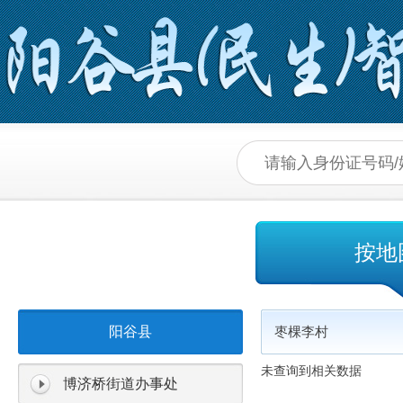
按地
阳谷县
枣棵李村
未查询到相关数据
博济桥街道办事处