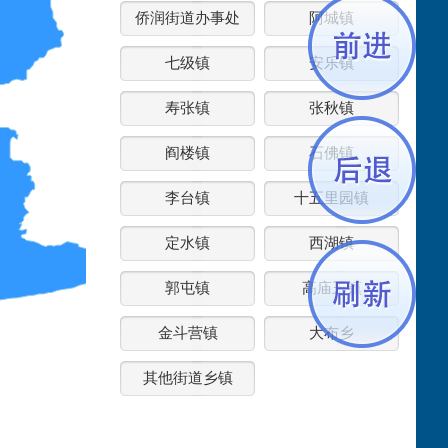
侨润街道办事处
阿城镇
七级镇
安乐镇
寿张镇
张秋镇
阎楼镇
石佛镇
李台镇
十五里园镇
定水镇
西湖镇
郭屯镇
高庙王镇
金斗营镇
大布乡
其他街道乡镇