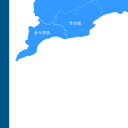
李台镇
金斗营镇