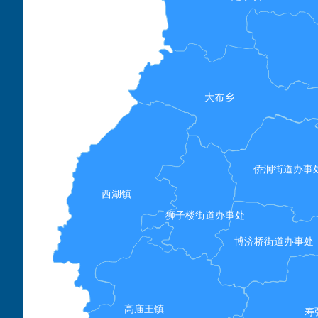
大布乡
侨润街道办事
西湖镇
狮子楼街道办事处
博济桥街道办事处
高庙王镇
寿