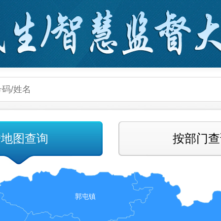
按地图查询
按部门查
郭屯镇