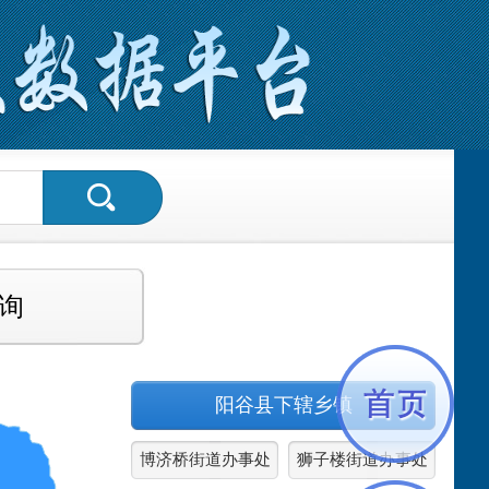
询
阳谷县下辖乡镇
博济桥街道办事处
狮子楼街道办事处