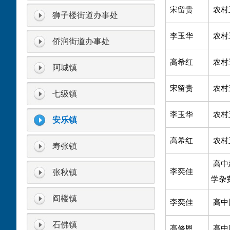
宋留贵
农村
狮子楼街道办事处
李玉华
农村
侨润街道办事处
高希红
农村
阿城镇
宋留贵
农村
七级镇
李玉华
农村
安乐镇
高希红
农村
寿张镇
高中
李奕佳
张秋镇
学杂
阎楼镇
李奕佳
高中
石佛镇
高修恩
高中