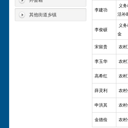
外县籍
义务
李建功
活补
其他街道乡镇
义务
李俊硕
金
宋留贵
农村
李玉华
农村
高希红
农村
薛灵利
农村
申洪其
农村
金德俭
农村