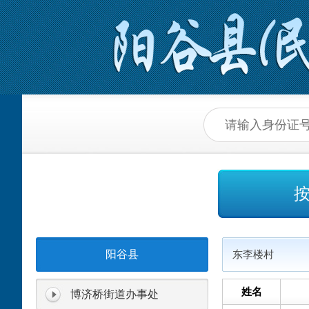
阳谷县
东李楼村
姓名
博济桥街道办事处