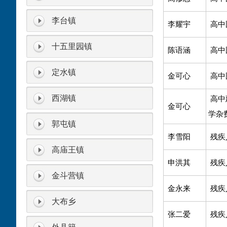
李台镇
李耀宇
高中
十五里园镇
陈语涵
高中
定水镇
金可心
高中
西湖镇
高中
金可心
学杂
郭屯镇
李雪阳
残疾
高庙王镇
申洪其
残疾
金斗营镇
金永来
残疾
大布乡
张二爱
残疾