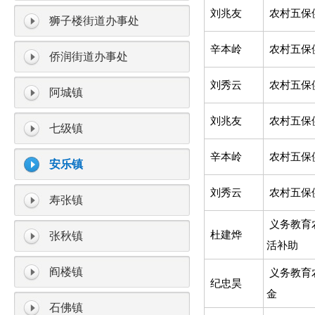
刘兆友
农村五保
狮子楼街道办事处
辛本岭
农村五保
侨润街道办事处
刘秀云
农村五保
阿城镇
刘兆友
农村五保
七级镇
辛本岭
农村五保
安乐镇
刘秀云
农村五保
寿张镇
义务教育
杜建烨
张秋镇
活补助
阎楼镇
义务教育
纪忠昊
金
石佛镇