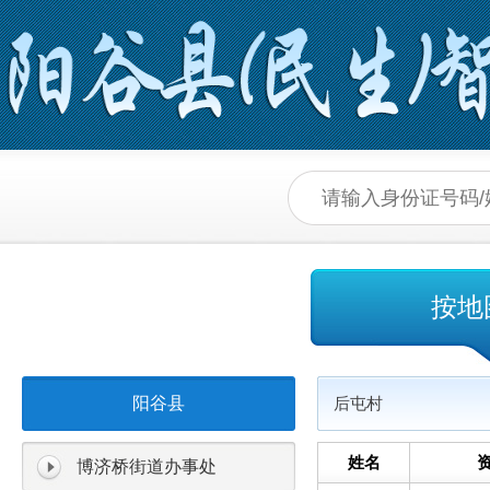
按地
阳谷县
后屯村
姓名
博济桥街道办事处