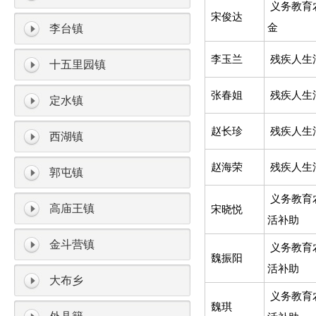
义务教育
宋俊达
金
李台镇
李玉兰
残疾人生
十五里园镇
张春姐
残疾人生
定水镇
赵长珍
残疾人生
西湖镇
赵海荣
残疾人生
郭屯镇
义务教育
高庙王镇
宋晓悦
活补助
金斗营镇
义务教育
魏振阳
活补助
大布乡
义务教育
魏琪