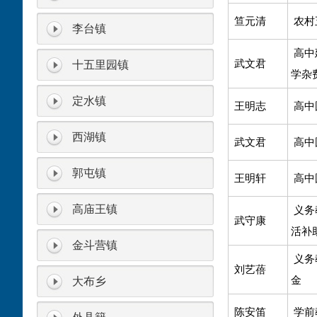
笪元清
农村
李台镇
高中
武文君
十五里园镇
学杂
定水镇
王明志
高中
西湖镇
武文君
高中
郭屯镇
王明轩
高中
高庙王镇
义务
武守康
活补
金斗营镇
义务
刘艺蓓
金
大布乡
陈安笛
学前