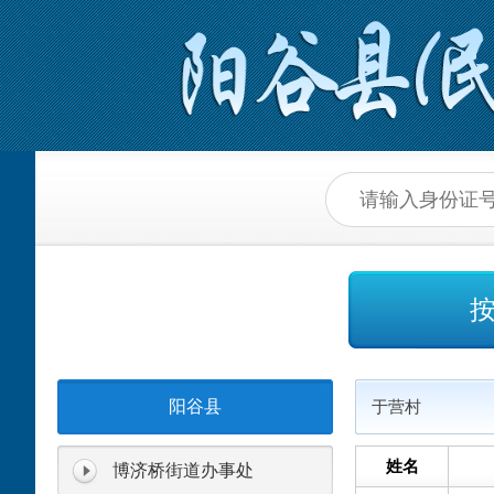
阳谷县
于营村
姓名
博济桥街道办事处