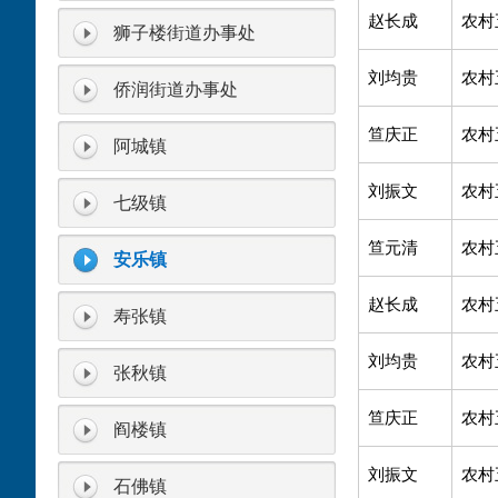
赵长成
农村
狮子楼街道办事处
刘均贵
农村
侨润街道办事处
笪庆正
农村
阿城镇
刘振文
农村
七级镇
笪元清
农村
安乐镇
赵长成
农村
寿张镇
刘均贵
农村
张秋镇
笪庆正
农村
阎楼镇
刘振文
农村
石佛镇