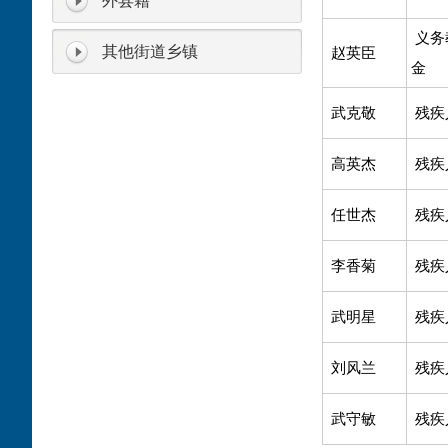
外县籍
义务
其他街道乡镇
赵英臣
金
武克敬
残疾
高英杰
残疾
任世杰
残疾
李香菊
残疾
武明星
残疾
刘风兰
残疾
武守敏
残疾