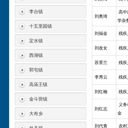
李台镇
高中
刘奥琦
学杂
十五里园镇
刘福金
残疾
定水镇
刘改女
残疾
西湖镇
苏景兰
残疾
郭屯镇
李秀云
残疾
高庙王镇
刘红楠
残疾
金斗营镇
义务
刘红志
金
大布乡
刘代青
农村