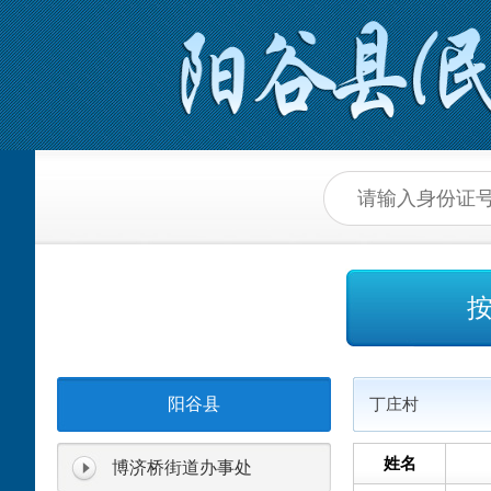
阳谷县
丁庄村
姓名
博济桥街道办事处