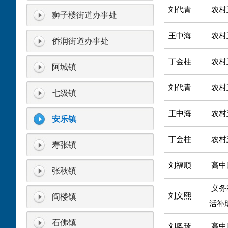
刘代青
农村
狮子楼街道办事处
王中海
农村
侨润街道办事处
丁金柱
农村
阿城镇
刘代青
农村
七级镇
王中海
农村
安乐镇
丁金柱
农村
寿张镇
刘福顺
高中
张秋镇
义务
刘文熙
阎楼镇
活补
石佛镇
刘奥琦
高中