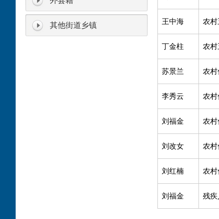
外县籍
王中海
农村
其他街道乡镇
丁金柱
农村
苏景兰
农村
李秀云
农村
刘福金
农村
刘改女
农村
刘红楠
农村
刘福金
残疾