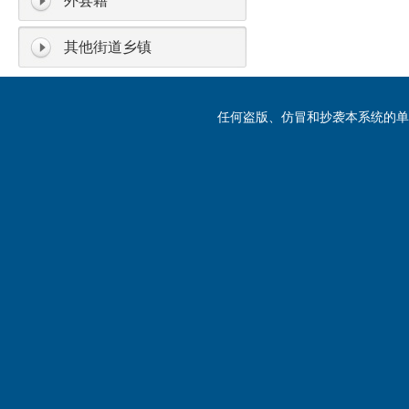
外县籍
其他街道乡镇
任何盗版、仿冒和抄袭本系统的单