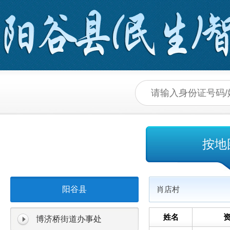
按地
阳谷县
肖店村
姓名
博济桥街道办事处